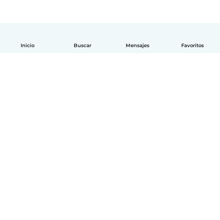
Inicio
Buscar
Mensajes
Favoritos
Español
Cómo funciona
Ayuda
Términos y Privacidad
Precios
Datos de la empresa
Babysits para Empresas
Normas de la comunidad