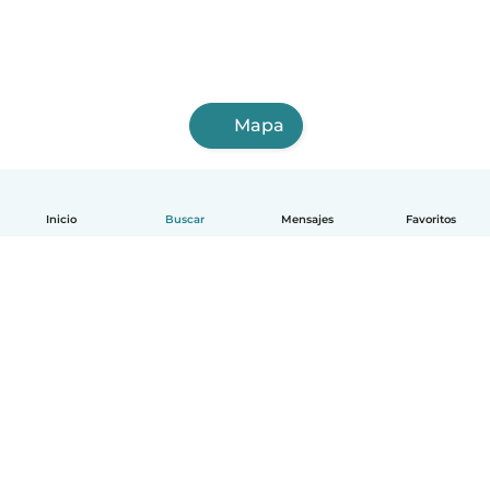
Mapa
Inicio
Buscar
Mensajes
Favoritos
Español
Cómo funciona
Ayuda
Términos y Privacidad
Precios
Datos de la empresa
Babysits para Empresas
Normas de la comunidad