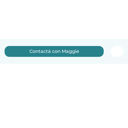
Contactá con Maggie
Español
Cómo funciona
Ayuda
Términos y Privacidad