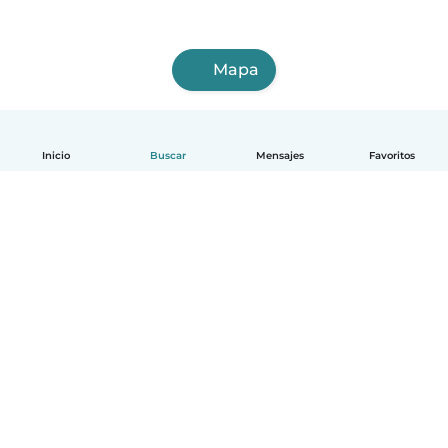
Mapa
Inicio
Buscar
Mensajes
Favoritos
Español
Cómo funciona
Ayuda
Términos y Privacidad
Precios
Datos de la empresa
Babysits para Empresas
Normas de la comunidad