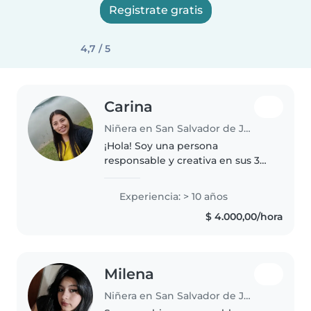
Registrate gratis
4,7 / 5
Carina
Niñera en San Salvador de Jujuy
¡Hola! Soy una persona
responsable y creativa en sus 30s
con 10 años de experiencia
cuidando bebés, niños pequeños
Experiencia: > 10 años
y niños en edad preescolar. Me
$ 4.000,00/hora
encanta leer cuentos, cantar
canciones..
Milena
Niñera en San Salvador de Jujuy