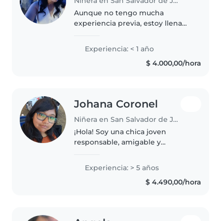
Niñera en San Salvador de Jujuy
Aunque no tengo mucha
experiencia previa, estoy llena
de energía y entusiasmo para
cuidar a tu pequeño. Me encanta
Experiencia: < 1 año
el deporte, la música y los juegos,
$ 4.000,00/hora
y estoy cómoda con mascotas y..
Johana Coronel
Niñera en San Salvador de Jujuy
¡Hola! Soy una chica joven
responsable, amigable y
paciente con 5 años de
experiencia cuidando niños en
Experiencia: > 5 años
edad preescolar y escolar. Tengo
$ 4.490,00/hora
un bachillerato en ciencias
sociales y me encanta..