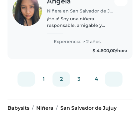
Angela
Niñera en San Salvador de Jujuy
¡Hola! Soy una niñera
responsable, amigable y
paciente con 2 años de
experiencia cuidando bebés. Me
Experiencia: > 2 años
encanta leerles cuentos, hacer
$ 4.600,00/hora
manualidades y jugar. Estoy
cómoda con mascotas,..
1
2
3
4
Babysits
Niñera
San Salvador de Jujuy