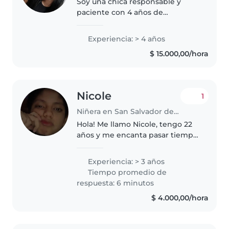
Soy una chica responsable y
paciente con 4 años de
experiencia cuidando niños de
todas las edades. Tengo
Experiencia: > 4 años
certificación en primeros auxilios
$ 15.000,00/hora
y me encanta involucrar a los
niños en actividades..
Nicole
1
Niñera en San Salvador de Jujuy
Hola! Me llamo Nicole, tengo 22
años y me encanta pasar tiempo
con niños. Soy responsable,
atenta y me gusta crear un
Experiencia: > 3 años
ambiente seguro y divertido
Tiempo promedio de
para ellos. Tengo experiencia
respuesta: 6 minutos
cuidando..
$ 4.000,00/hora