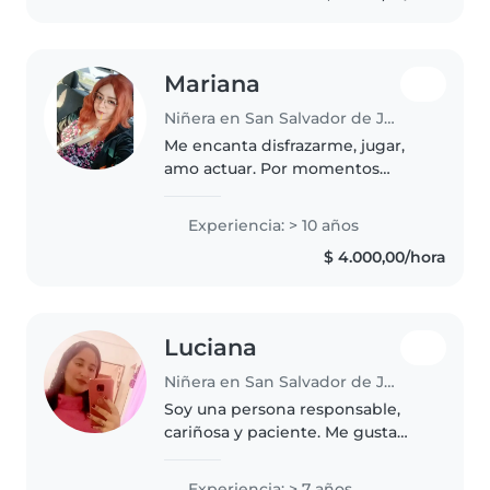
sobrinos..
Mariana
Niñera en San Salvador de Jujuy
Me encanta disfrazarme, jugar,
amo actuar. Por momentos
siento que soy una niña por
como me divierto pero si tengo
Experiencia: > 10 años
en claro que soy una adulta y con
$ 4.000,00/hora
los niños que tengo cerca de mí..
Luciana
Niñera en San Salvador de Jujuy
Soy una persona responsable,
cariñosa y paciente. Me gusta
trabajar con niños, acompañarlos
en sus actividades diarias y
Experiencia: > 7 años