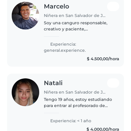
Marcelo
Niñera en San Salvador de Jujuy
Soy una canguro responsable,
creativo y paciente,
especializado en el cuidado de
adolescentes. Me encanta
Experiencia:
dibujar, leer cuentos y hacer
general.experience.
manualidades con los niños.
$ 4.500,00/hora
También estoy cómodo..
Natali
Niñera en San Salvador de Jujuy
Tengo 19 años, estoy estudiando
para entrar al profesorado de
ingles y quiero sustentar mis
gastos, ayudaba a cuidar a los
Experiencia: < 1 año
bebés cuandobmí mamá era
$ 4.000,00/hora
niñera, también cuido a mis