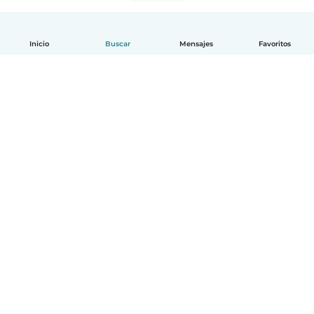
Inicio
Buscar
Mensajes
Favoritos
Español
Cómo funciona
Ayuda
Términos y Privacidad
Precios
Datos de la empresa
Babysits para Empresas
Normas de la comunidad
© Babysits B.V.