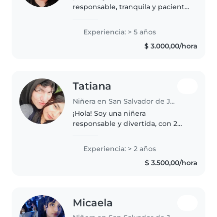
responsable, tranquila y paciente
con 5 años de experiencia
cuidando bebés y niños
Experiencia: > 5 años
pequeños. Aunque no tengo
$ 3.000,00/hora
certificación de primeros
auxilios, cuento con habilidades..
Tatiana
Niñera en San Salvador de Jujuy
¡Hola! Soy una niñera
responsable y divertida, con 2
años de experiencia cuidando
niños en edad preescolar,
Experiencia: > 2 años
primaria y adolescentes. Me
$ 3.500,00/hora
encanta leer, dibujar, hacer
manualidades y..
Micaela