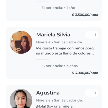
en mis 20s, con una buena
educación. Aunque no tengo
Experiencia: < 1 año
experiencia formal, estoy lista
$ 3.500,00/hora
para cuidar bebés, niños
pequeños y niños..
Mariela Silvia
1
Niñera en San Salvador de Jujuy
Me gusta trabajar con niños porq
su mundo esta lleno de colores y
pureza, y no hay nada mejor q
desconectarse del mundo y
Experiencia: > 3 años
poder verlo con la mirada con la
$ 3.000,00/hora
q ellos lo ven. Soy tierna..
Agustina
1
Niñera en San Salvador de Jujuy
¡Hola! Soy una niñera