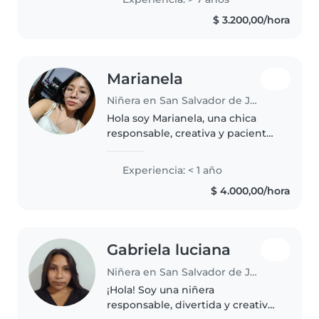
brindarles un ambiente seguro y
$ 3.200,00/hora
divertido. Tengo buena
predisposición,..
Marianela
Niñera en San Salvador de Jujuy
Hola soy Marianela, una chica
responsable, creativa y paciente
que adora trabajar con niños.
Aunque no tengo experiencia
Experiencia: < 1 año
formal, estoy estudiando
$ 4.000,00/hora
actualmente y tengo habilidades
en..
Gabriela luciana
Niñera en San Salvador de Jujuy
¡Hola! Soy una niñera
responsable, divertida y creativa,