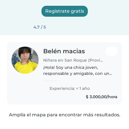
Registrate gratis
4,7 / 5
Belén macias
Niñera en San Roque (Provincia de Mendoza)
¡Hola! Soy una chica joven,
responsable y amigable, con una
gran pasión por cuidar a los
bebés /niños . Aunque soy nueva
Experiencia: < 1 año
en el cuidado de niños he
$ 3.000,00/hora
cuidado a bebes /tengo una
conexión..
Amplía el mapa para encontrar más resultados.