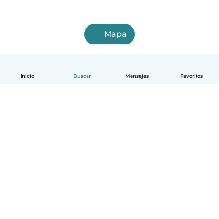
Mapa
Inicio
Buscar
Mensajes
Favoritos
Español
Cómo funciona
Ayuda
Términos y Privacidad
Precios
Datos de la empresa
Babysits para Empresas
Normas de la comunidad