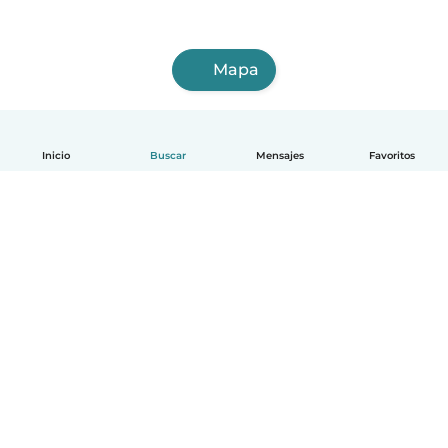
Mapa
Inicio
Buscar
Mensajes
Favoritos
Español
Cómo funciona
Ayuda
Términos y Privacidad
Precios
Datos de la empresa
Babysits para Empresas
Normas de la comunidad