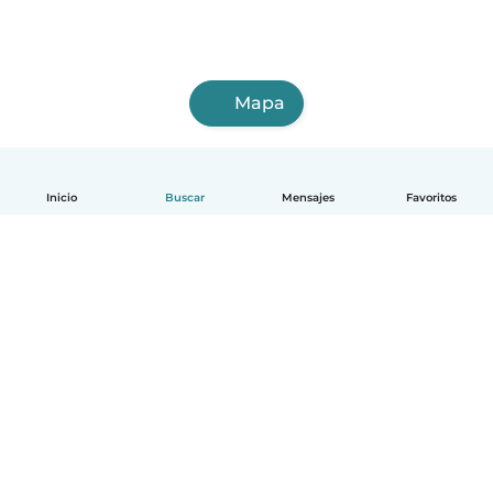
Mapa
Inicio
Buscar
Mensajes
Favoritos
Español
Cómo funciona
Ayuda
Términos y Privacidad
Precios
Datos de la empresa
Babysits para Empresas
Normas de la comunidad