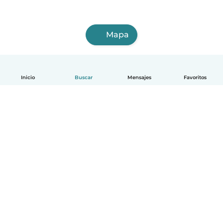
Mapa
Inicio
Buscar
Mensajes
Favoritos
Español
Cómo funciona
Ayuda
Términos y Privacidad
Precios
Datos de la empresa
Babysits para Empresas
Normas de la comunidad