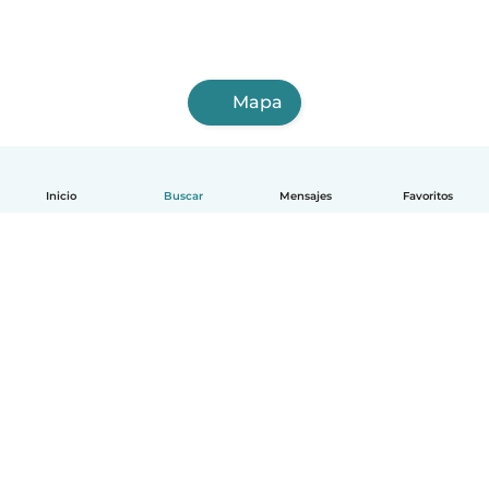
Mapa
Inicio
Buscar
Mensajes
Favoritos
Español
Cómo funciona
Ayuda
Términos y Privacidad
Precios
Datos de la empresa
Babysits para Empresas
Normas de la comunidad