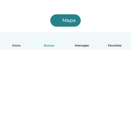
Mapa
Inicio
Buscar
Mensajes
Favoritos
Español
Cómo funciona
Ayuda
Términos y Privacidad
Precios
Datos de la empresa
Babysits para Empresas
Normas de la comunidad