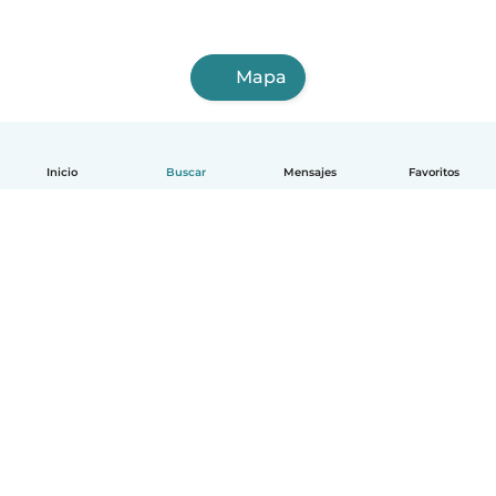
Mapa
Inicio
Buscar
Mensajes
Favoritos
Español
Cómo funciona
Ayuda
Términos y Privacidad
Precios
Datos de la empresa
Babysits para Empresas
Normas de la comunidad