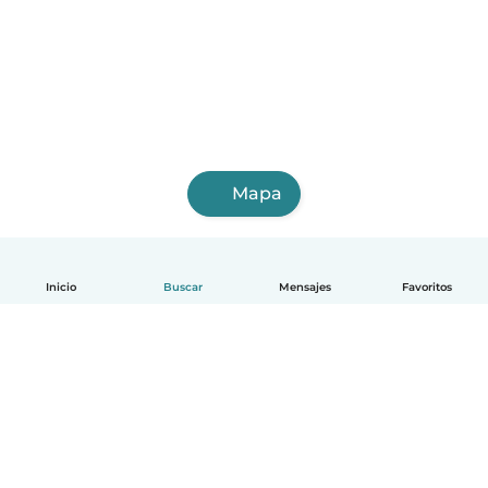
Mapa
Inicio
Buscar
Mensajes
Favoritos
Español
Cómo funciona
Ayuda
Términos y Privacidad