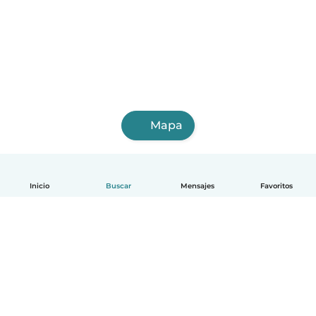
Mapa
Inicio
Buscar
Mensajes
Favoritos
Español
Cómo funciona
Ayuda
Términos y Privacidad