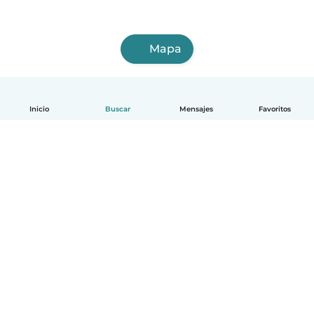
Mapa
Inicio
Buscar
Mensajes
Favoritos
Español
Cómo funciona
Ayuda
Términos y Privacidad
Precios
Datos de la empresa
Babysits para Empresas
Normas de la comunidad