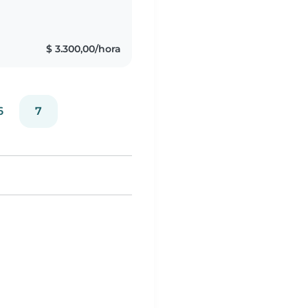
$ 3.300,00/hora
6
7