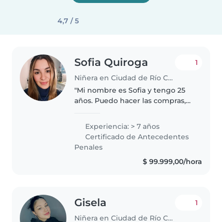
4,7 / 5
Sofia Quiroga
1
Niñera en Ciudad de Río Cuarto
"Mi nombre es Sofia y tengo 25
años. Puedo hacer las compras,
cocinar, ayudar con los deberes
del colegio, hacer algunas tareas
Experiencia: > 7 años
ligeras. Estudie Profe de Piano y
Certificado de Antecedentes
música sin terminar...
Penales
$ 99.999,00/hora
Gisela
1
Niñera en Ciudad de Río Cuarto