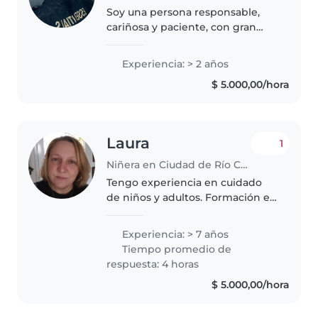
Soy una persona responsable,
cariñosa y paciente, con gran
vocación para el cuidado y
acompañamiento de niños.
Experiencia: > 2 años
Cuento con certificado de Aux.
$ 5.000,00/hora
De Educación Inicial, Me destaco
por mi..
Laura
1
Niñera en Ciudad de Río Cuarto
Tengo experiencia en cuidado
de niños y adultos. Formación en
primeros auxilios, salud en
general, nutrición, peluquería,
Experiencia: > 7 años
manualidades en general, diseño
Tiempo promedio de
y confección de indumentaria..
respuesta: 4 horas
$ 5.000,00/hora