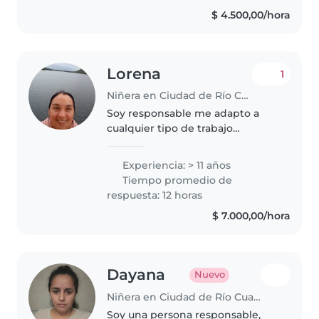
encanta jugar y estoy cómoda
$ 4.500,00/hora
cocinando y ayudando con
tareas domésticas...
Lorena
1
Niñera en Ciudad de Río Cuarto
Soy responsable me adapto a
cualquier tipo de trabajo
considero q soy muy paciente y
flexible tengo disponibilidad
Experiencia: > 11 años
horaria fulltime y cuido niños
Tiempo promedio de
como si fuesen míos
respuesta: 12 horas
$ 7.000,00/hora
Dayana
Nuevo
Niñera en Ciudad de Río Cuarto
Soy una persona responsable,