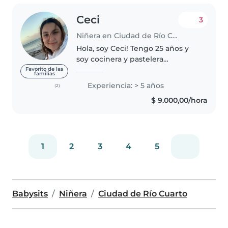
Ceci
3
Niñera en Ciudad de Río Cuarto
Hola, soy Ceci! Tengo 25 años y
soy cocinera y pastelera
profesional, pero por cosas de la
Favorito de las
familias
vida siempre trabajé con niños y
Experiencia: > 5 años
(2)
me encanta! Trabajo como
$ 9.000,00/hora
niñera desde el año 2019.
Trabaje..
1
2
3
4
5
Babysits
Niñera
Ciudad de Río Cuarto