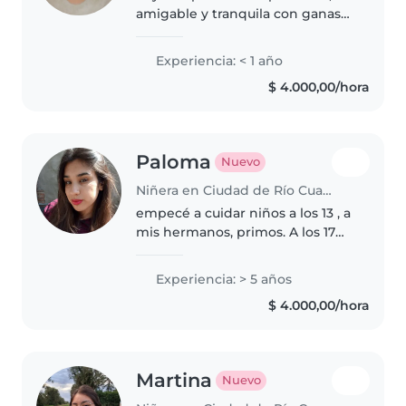
amigable y tranquila con ganas
de cuidar esos primeros años.
espontánea con niños de jardín
Experiencia: < 1 año
y primaria, me encanta leerles y
$ 4.000,00/hora
preparar juegos. Me adapto..
Paloma
Nuevo
Niñera en Ciudad de Río Cuarto
empecé a cuidar niños a los 13 , a
mis hermanos, primos. A los 17
años trabajé con familias
gendarmes y de la prefectura a
Experiencia: > 5 años
cuidados de niños de 3,4 y 5
$ 4.000,00/hora
años, tareas del hogar, juegos,..
Martina
Nuevo