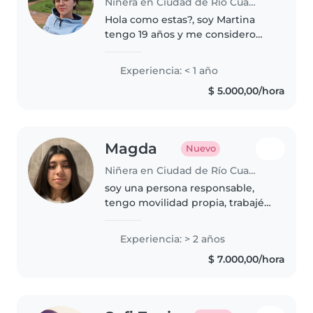
Niñera en Ciudad de Río Cuarto
Hola como estas?, soy Martina
tengo 19 años y me considero
una persona comprometida,
carismática atenta. No tengo
Experiencia: < 1 año
experiencia pero tengo primitos,
$ 5.000,00/hora
hermanos de amigas que los eh
cuidado...
Magda
Nuevo
Niñera en Ciudad de Río Cuarto
soy una persona responsable,
tengo movilidad propia, trabajé
como niñera por casi 2 años,
actualmente trabajo en un
Experiencia: > 2 años
pelotero, es decir q me llevo
$ 7.000,00/hora
muy bien con el cuidado y
atención..