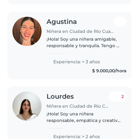
divierten,..
Agustina
Niñera en Ciudad de Río Cuarto
¡Hola! Soy una niñera amigable,
responsable y tranquila. Tengo 3
años de experiencia cuidando
bebés, niños pequeños y niños
Experiencia: > 3 años
en edad preescolar. Soy
$ 9.000,00/hora
profesora de Edcación Inicial y..
Lourdes
2
Niñera en Ciudad de Río Cuarto
¡Hola! Soy una niñera
responsable, empática y creativa
en sus 20s con 2 años de
experiencia cuidando niños,Me
Experiencia: > 2 años