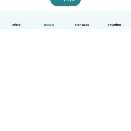
Inicio
Buscar
Mensajes
Favoritos
Español
Cómo funciona
Ayuda
Términos y Privacidad
Precios
Datos de la empresa
Babysits para Empresas
Normas de la comunidad