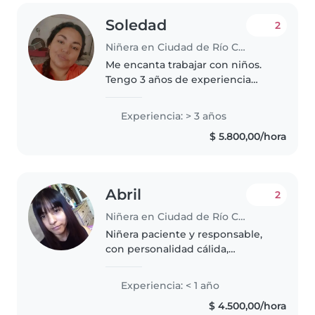
Soledad
2
Niñera en Ciudad de Río Cuarto
Me encanta trabajar con niños.
Tengo 3 años de experiencia
cuidando niños, principalmente
bebés y niños pequeños. Eh
Experiencia: > 3 años
cuidado trillizos de 3 meses.
$ 5.800,00/hora
¡Estoy deseando cuidar de tus
hijos!..
Abril
2
Niñera en Ciudad de Río Cuarto
Niñera paciente y responsable,
con personalidad cálida,
enérgica y cariñosa. Experta en
diseñar juegos y actividades
Experiencia: < 1 año
creativas que permiten a los
$ 4.500,00/hora
niños aprender mientras se