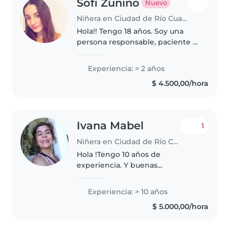
Sofi Zunino
Nuevo
Niñera en Ciudad de Río Cuarto
Hola!! Tengo 18 años. Soy una
persona responsable, paciente y
comprometida con el cuidado y
bienestar de los niños. Disfruto
Experiencia: > 2 años
compartir tiempo con ellos,
$ 4.500,00/hora
acompañarlos en sus
actividades,..
Ivana Mabel
1
Niñera en Ciudad de Río Cuarto
Hola !Tengo 10 años de
experiencia. Y buenas
referencias. Leer,hacer juegos
creativos y cantar canciones de
Experiencia: > 10 años
cuna son los mejores aliados
$ 5.000,00/hora
hasta que los padres
regresen.Contratenme..