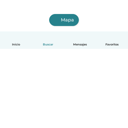
Mapa
Inicio
Buscar
Mensajes
Favoritos
Español
Cómo funciona
Ayuda
Términos y Privacidad
Precios
Datos de la empresa
Babysits para Empresas
Normas de la comunidad