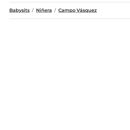
Babysits
Niñera
Campo Vásquez