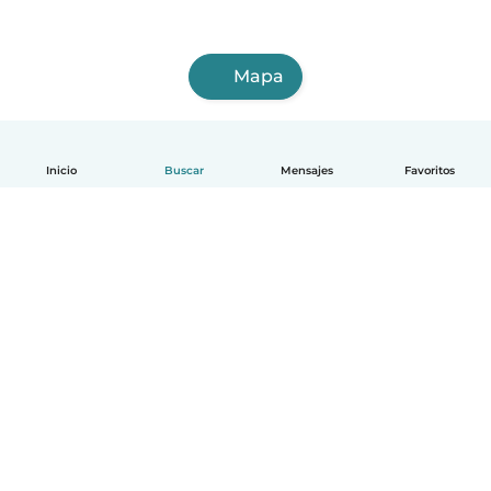
Mapa
Inicio
Buscar
Mensajes
Favoritos
Español
Cómo funciona
Ayuda
Términos y Privacidad
Precios
Datos de la empresa
Babysits para Empresas
Normas de la comunidad