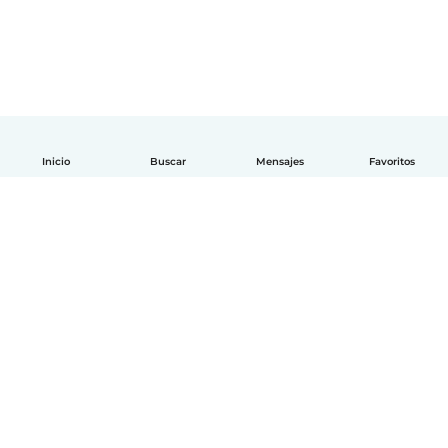
Inicio
Buscar
Mensajes
Favoritos
Español
Cómo funciona
Ayuda
Términos y Privacidad
Precios
Datos de la empresa