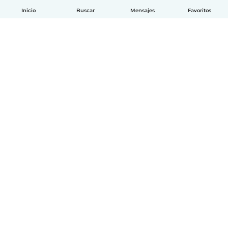
Inicio
Buscar
Mensajes
Favoritos
Español
Cómo funciona
Ayuda
Términos y Privacidad
Precios
Datos de la empresa
Babysits para Empresas
Normas de la comunidad
© Babysits B.V.